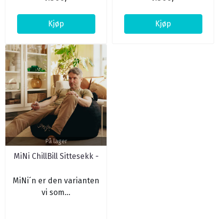
Kjøp
Kjøp
På lager
MiNi ChillBill Sittesekk -
Svart Cord
MiNi´n er den varianten
vi som...