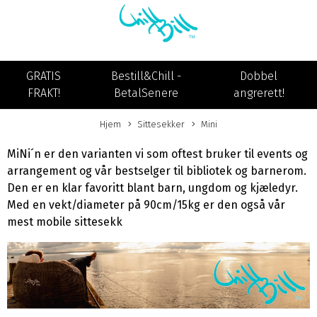
GRATIS
Bestill&Chill -
Dobbel
FRAKT!
BetalSenere
angrerett!
Hjem
Sittesekker
Mini
MiNi´n er den varianten vi som oftest bruker til events og
arrangement og vår bestselger til bibliotek og barnerom.
Den er en klar favoritt blant barn, ungdom og kjæledyr.
Med en vekt/diameter på 90cm/15kg er den også vår
mest mobile sittesekk