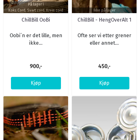
På lager i
Koks Cord, Svart cord, Krem cord
Ikke på lager
ChillBill OoBi
ChillBill - HengOverAlt 1
Oobi´n er det lille, men
Ofte ser vi etter grener
ikke...
eller annet...
900,-
450,-
Kjøp
Kjøp