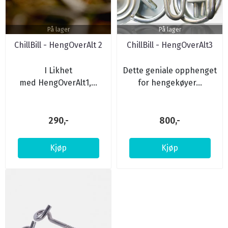
På lager
På lager
ChillBill - HengOverAlt 2
ChillBill - HengOverAlt3
I Likhet
Dette geniale opphenget
med HengOverAlt1,...
for hengekøyer...
290,-
800,-
Kjøp
Kjøp