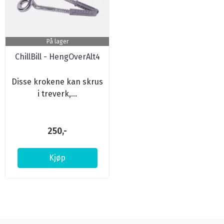
På lager
ChillBill - HengOverAlt4
Disse krokene kan skrus
i treverk,...
250,-
Kjøp