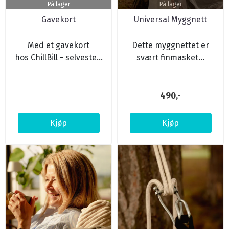
På lager
På lager
Gavekort
Universal Myggnett
Med et gavekort
Dette myggnettet er
hos ChillBill - selveste...
svært finmasket...
490,-
Kjøp
Kjøp