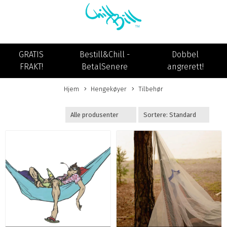
GRATIS
Bestill&Chill -
Dobbel
FRAKT!
BetalSenere
angrerett!
Hjem
Hengekøyer
Tilbehør