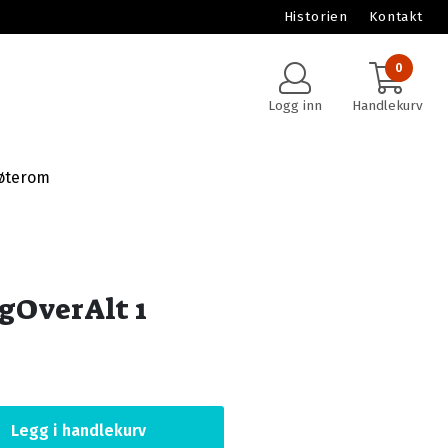
Historien
Kontakt
0
Logg inn
Handlekurv
øterom
ngOverAlt 1
Legg i handlekurv