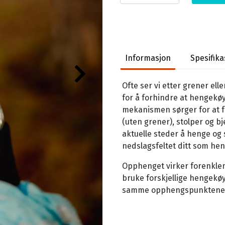
Informasjon
Spesifika
Ofte ser vi etter grener e
for å forhindre at hengekø
mekanismen sørger for at f
(uten grener), stolper og b
aktuelle steder å henge og s
nedslagsfeltet ditt som he
Opphenget virker forenklend
bruke forskjellige hengekøy
samme opphengspunktene