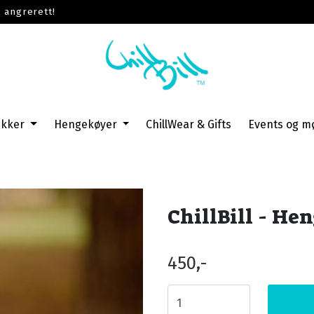
 angrerett!
ekker
Hengekøyer
ChillWear & Gifts
Events og m
ChillBill - He
450,-