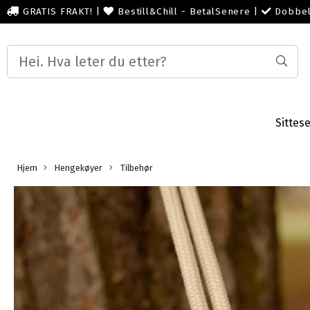
GRATIS FRAKT!
|
Bestill&Chill - BetalSenere
|
Dobbel
Sittes
Hjem
Hengekøyer
Tilbehør