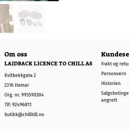
Om oss
Kundese
LAIDBACK LICENCE TO CHILL AS
Frakt og retu
Personvern
Kvitbekkgata 2
Historien
2316 Hamar
Salgsbetingel
Org. nr. 993590304
angrett
Tlf:
92496811
butikk@chillbill.no