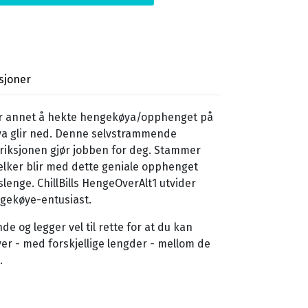
sjoner
ller annet å hekte hengekøya/opphenget på
ya glir ned. Denne selvstrammende
riksjonen gjør jobben for deg. Stammer
jelker blir med dette geniale opphenget
lenge. ChillBills HengeOverAlt1 utvider
ngekøye-entusiast.
e og legger vel til rette for at du kan
er - med forskjellige lengder - mellom de
.