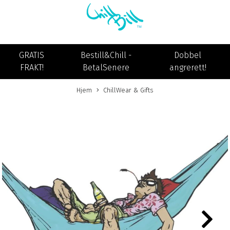
GRATIS
Bestill&Chill -
Dobbel
FRAKT!
BetalSenere
angrerett!
Hjem
ChillWear & Gifts